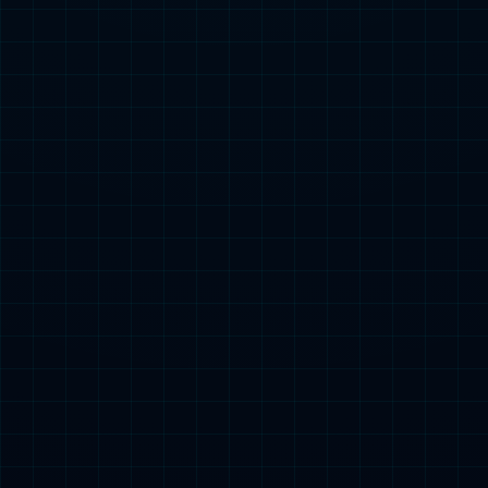
春节期间，风行集团作为www.hth.com集团旗下的农业企业，
积极履行社会责任，充分发挥国企担当精神，全面落实“不提
价、不停工、保障产品质量、保障菜篮子供应”四项承诺，双管
齐下稳定广州菜篮子。
2020-02-04
▲春节期间，风行生活直营店正常营业 强化内部疫情防控 风行
乳业公司用季铵盐、臭氧对罐装车间进行喷洒消毒，外包装车
间用季铵盐拖地消毒，确保食品安全。各牧场配合属地村委做
好人员管控和排查工作，不给疫情防控留死角。新港东加油站
防控疫情 驰援湖北 www.hth.com集团在行动
生命重于泰山，疫情就是命令，防控就是责任！ 根据广州市防
控新型冠状病毒感染的肺炎疫情工作指挥部办公室和市国资委
的有关要求，www.hth.com集团第一时间行动起来，全力以赴
防控疫情。 高度重视
2020-02-04
为全力做好防护工作，确保员工生命安全和身体健康，集团已
成立由张招兴党委书记、董事长任组长，谭思马副总经理任副
组长的防控新型冠状病毒感染肺炎工作领导小组，办公室、安
监部、工会及其他职能部门各司其职，紧密配合，落实有关工
作要