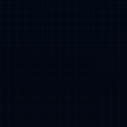
www.hth.com集团100亿元可续期公司债券和55
亿元普通公司债券成功获批
1月15日，www.hth.com集团100亿元可续期公司债券和55亿元
普通公司债券成功获得中国证监会批复。本次公司债券额度的
获批，将进一步拓宽www.hth.com集团的融资渠道，丰富直接
融资品种，同时也体现了监管机构对www.hth.com集团的认
2020-01-20
可。
可续期公司债券也称永续债券，指的是交易所市场不规定到期
期限，债权人不能要求清偿，但可按期取得利息的一种有价证
券。可续期公司债券可全额计入所有者权益，降低企业资产负
文章分页
债率，为企业项目建设提供资本金。
1
…
5
6
7
8
总部地址