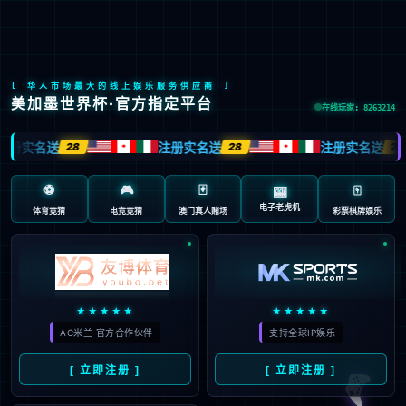
繁
En
新闻中心
News
集团要闻
板块要闻
品牌百科
宣传视频
媒体报道