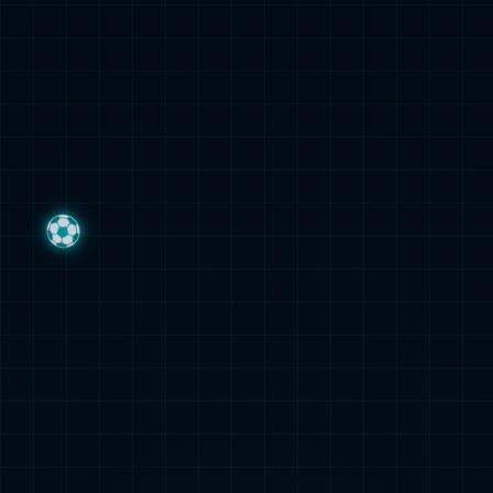
议并作了《一以贯之推动全面从严治党与全面从严治企深度融
合，以高质量党的建设促进集团高质量发展》的讲话，集团党
2020-03-05
委副书记、副董事长、总经理叶珊瑚主持会议。
张招兴书记指出，2019年集团上下认真学习贯彻习近平新时代
中国特色社会主义思想，牢牢把握新时代党的建设总要求，坚
持以政治建设为统领
强化管理促发展 优化结构上台阶 |
www.hth.com集团召开2020年度经济工作会议
暨职工代表大会
2月24日下午，www.hth.com集团2020年度经济工作会议暨职
工代表大会在国金中心58楼会议室举行。会上，集团叶珊瑚总
经理作题为《强化管理促发展
优化结构上台阶》的2020年总经理工作报告；集团党委书记、
2020-02-25
董事长张招兴作总结讲话，回顾集团2019年主要工作，分析当
前疫情形势，对2020年及下一阶段的重点工作提出意见；市国
资委陈浩钿主任应邀出席会议并讲话，集团谭思马副总经理主
持会议。
2019年，面对国内外风