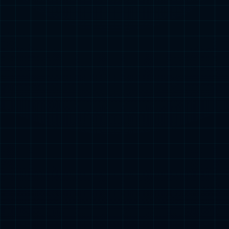
www.hth.com集团与广州移动签署战略合作框
架协议
www.hth.com集团与广州移动在广州国际金融中心举行战略合
作框架协议签约仪式。广东移动党委书记、董事长、总经理魏
明，www.hth.com集团党委书记、董事长张招兴见证签约仪
式，www.hth.com集团总法律顾问、董事会秘书贺玉平与广州
2022-09-06
移动党委委员、副总经理赖建军代表双方签署战略合作框架协
议。