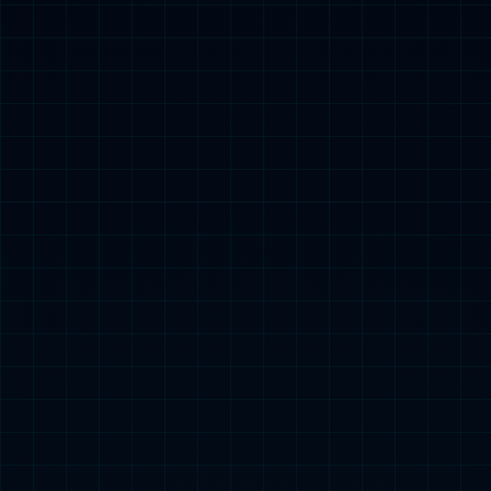
2023-05-24
2023-05-12
2023-05-05
2023-04-26