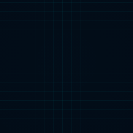
2023-02-21
2023-01-19
2022-12-16
2022-12-08