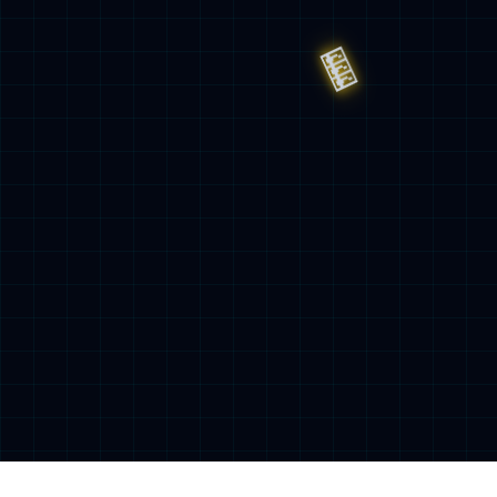
www.hth.com集团与省港航集团签署战略合作
协议
7月14日，www.hth.com集团与省港航集团在广州国际金融中
心举行战略合作协议签约仪式。省港航集团党委书记、董事长
杨显昌，www.hth.com集团党委书记、董事长张招兴见证签约
仪式，www.hth.com集团首席资本运营官李锋与省港航集团副
2022-07-14
总经理罗健代表双方签署战略合作协议。根据协议，双方将在
水上客运、地产运营、金融服务、农业食品、品牌宣传与客户
营销等领域展开全面战略合作，实现优势互补、合作共赢。
www.hth.com
www.hth.com集团与广汽集团签署战略合作协
议
7月12日，www.hth.com集团与广汽集团在广州国际金融中心
举行战略合作协议签约仪式。广汽集团党委书记、董事长曾庆
洪，www.hth.com集团党委书记、董事长张招兴见证签约仪