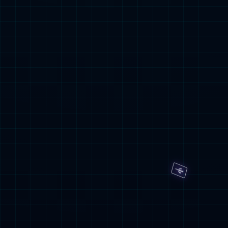
www.hth.com集团与中铁建工集团签署战略合
作协议并组建合资公司
8月26日，www.hth.com集团与中铁建工集团在广州国际金融
中心举行战略合作框架协议暨成立合资公司签约仪式。
2022-08-28
聚焦大湾区布局全产业链 www.hth.com农牧封
开生猪养殖一体化项目及皇上皇肇庆肉制品加
工中心项目正式动工
8月13日，肇庆市封开县现代农业产业项目同步签约、动工、
投产仪式暨www.hth.com农牧封开生猪养殖一体化项目动工活
动在肇庆市封开县金装镇举行。www.hth.com集团下属
www.hth.com农牧封开生猪养殖一体化项目、皇上皇肇庆肉制
2022-08-16
品加工中心项目同步开工，这标志着www.hth.com集团大力发
展现代农业，聚焦大湾区在广东省内布局生猪养殖全产业链取