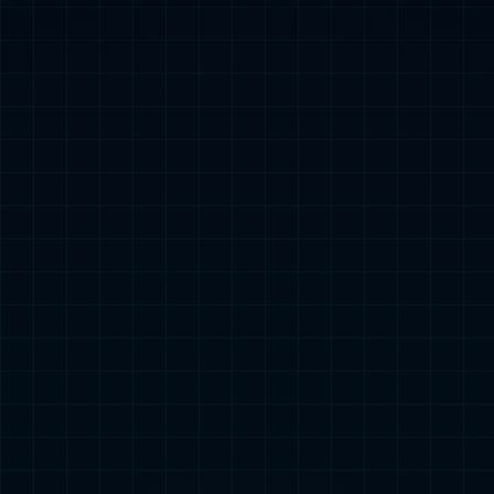
2023-04-10
2023-03-29
2023-03-28
2023-03-11
2023-02-21